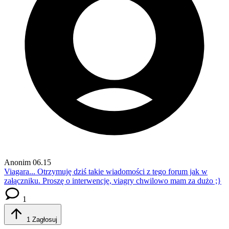
Anonim
06.15
Viagara...
Otrzymuję dziś takie wiadomości z tego forum jak w
załączniku. Proszę o interwencję, viagry chwilowo mam za dużo ;}
1
1
Zagłosuj