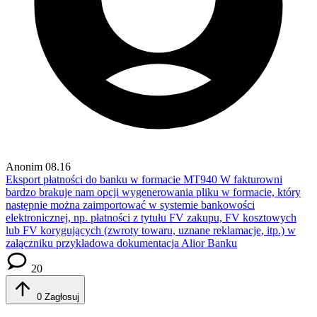
Anonim
08.16
Eksport płatności do banku w formacie MT940
W fakturowni
bardzo brakuje nam opcji wygenerowania pliku w formacie, który
następnie można zaimportować w systemie bankowości
elektronicznej, np. płatności z tytułu FV zakupu, FV kosztowych
lub FV korygujących (zwroty towaru, uznane reklamacje, itp.) w
załączniku przykładowa dokumentacja Alior Banku
20
0
Zagłosuj