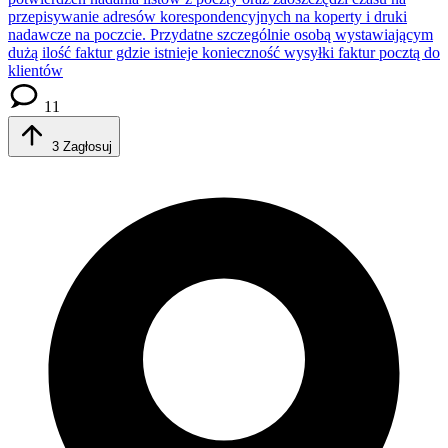
przepisywanie adresów korespondencyjnych na koperty i druki
nadawcze na poczcie. Przydatne szczególnie osobą wystawiającym
dużą ilość faktur gdzie istnieje konieczność wysyłki faktur pocztą do
klientów
11
3
Zagłosuj