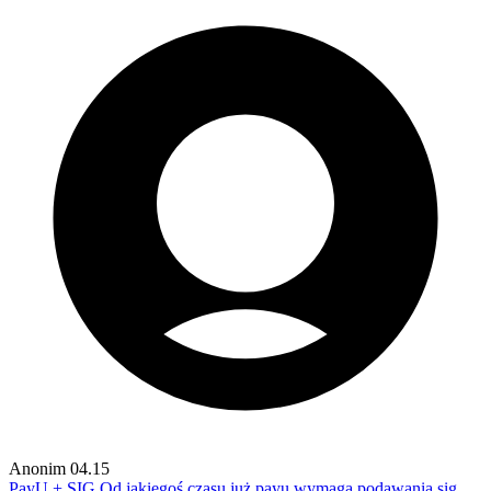
Anonim
04.15
PayU + SIG
Od jakiegoś czasu już payu wymaga podawania sig