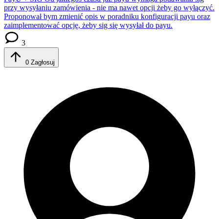
przy wysyłaniu zamówienia - nie ma nawet opcji żeby go wyłączyć.
Proponował bym zmienić opis w poradniku konfiguracji payu oraz
zaimplementować opcję, żeby sig się wysyłał do payu.
3
0
Zagłosuj