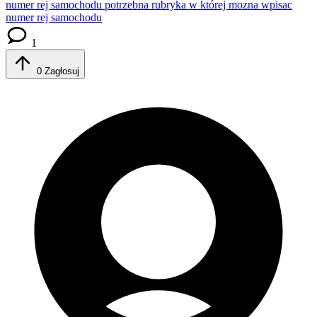
numer rej samochodu
potrzebna rubryka w której mozna wpisac
numer rej samochodu
1
0
Zagłosuj