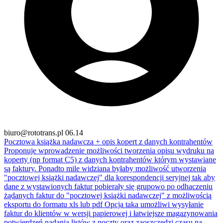
biuro@rototrans.pl
06.14
Pocztowa książka nadawcza + opis kopert z danych kontrahentów
Proponuje wprowadzenie możliwości tworzenia opisu wydruku na
koperty (np format C5) z danych kontrahentów którym wystawiane
są faktury. Ponadto mile widziana byłaby możliwość utworzenia
"pocztowej książki nadawczej" dla korespondencji seryjnej tak aby
dane z wystawionych faktur pobierały się grupowo po odhaczeniu
żądanych faktur do "pocztowej książki nadawczej" z możliwością
eksportu do formatu xls lub pdf Opcja taka umożliwi wysyłanie
faktur do klientów w wersji papierowej i łatwiejsze magazynowania
potwierdzeń nadania listów z poczty oraz zaoszczędzi czasu na