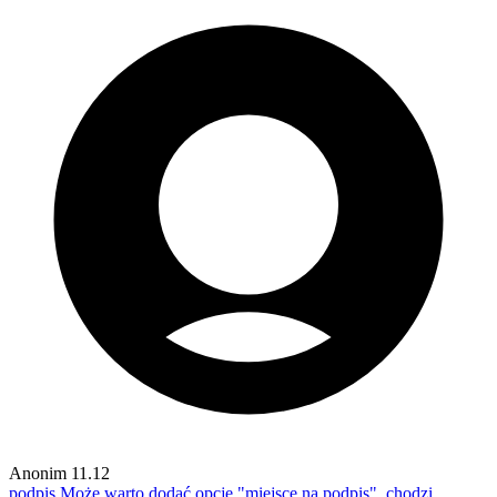
Anonim
11.12
podpis
Może warto dodać opcję "miejsce na podpis", chodzi