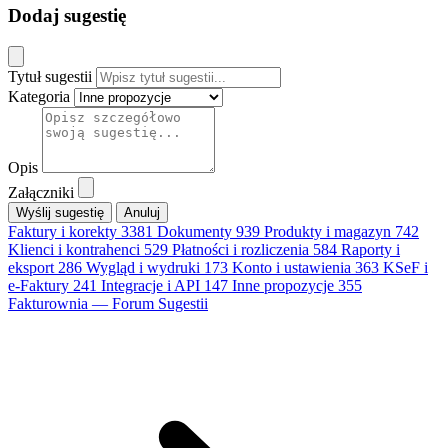
Dodaj sugestię
Tytuł sugestii
Kategoria
Opis
Załączniki
Anuluj
Faktury i korekty
3381
Dokumenty
939
Produkty i magazyn
742
Klienci i kontrahenci
529
Płatności i rozliczenia
584
Raporty i
eksport
286
Wygląd i wydruki
173
Konto i ustawienia
363
KSeF i
e-Faktury
241
Integracje i API
147
Inne propozycje
355
Fakturownia — Forum Sugestii