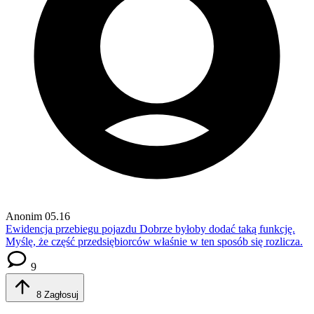
Anonim
05.16
Ewidencja przebiegu pojazdu
Dobrze byłoby dodać taką funkcję.
Myślę, że część przedsiębiorców właśnie w ten sposób się rozlicza.
9
8
Zagłosuj