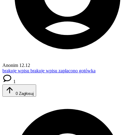
Anonim
12.12
brakuje wpisu
brakuje wpisu zapłacono gotówka
1
0
Zagłosuj