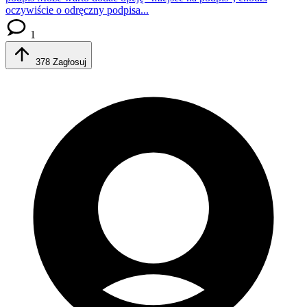
oczywiście o odręczny podpisa...
1
378
Zagłosuj