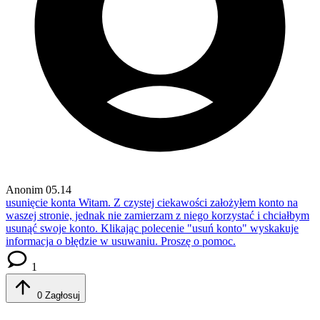
Anonim
05.14
usunięcie konta
Witam. Z czystej ciekawości założyłem konto na
waszej stronie, jednak nie zamierzam z niego korzystać i chciałbym
usunąć swoje konto. Klikając polecenie "usuń konto" wyskakuje
informacja o błędzie w usuwaniu. Proszę o pomoc.
1
0
Zagłosuj