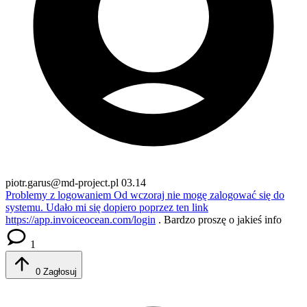
piotr.garus@md-project.pl
03.14
Problemy z logowaniem
Od wczoraj nie mogę zalogować się do
systemu. Udało mi się dopiero poprzez ten link
https://app.invoiceocean.com/login
. Bardzo proszę o jakieś info
1
0
Zagłosuj