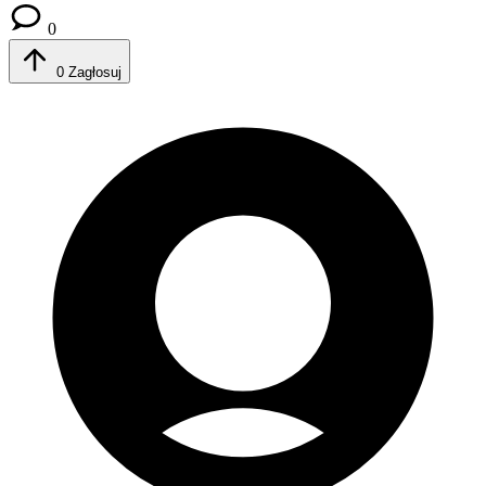
0
0
Zagłosuj