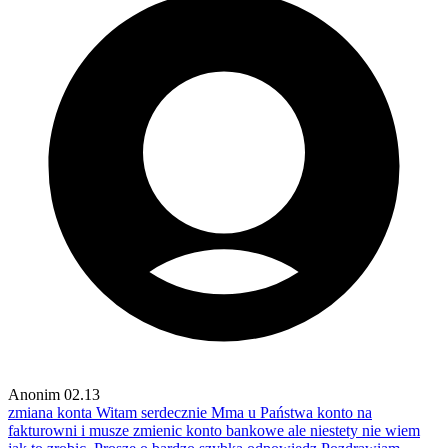
Anonim
02.13
zmiana konta
Witam serdecznie Mma u Państwa konto na
fakturowni i musze zmienic konto bankowe ale niestety nie wiem