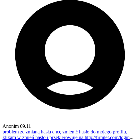
Anonim
09.11
problem ze zmianą hasła
chcę zmienić hasło do mojego profilu,
klikam w zmień hasło i przekierowuje na
http://firmlet.com/login
...