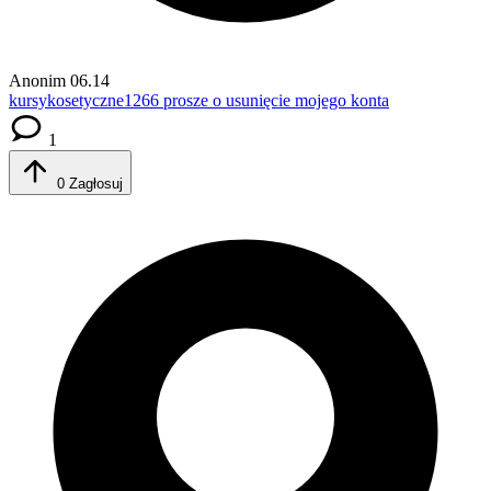
Anonim
06.14
kursykosetyczne1266
prosze o usunięcie mojego konta
1
0
Zagłosuj