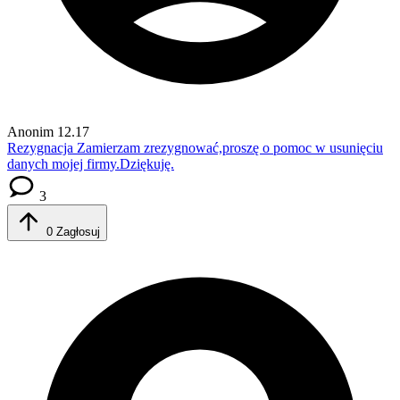
Anonim
12.17
Rezygnacja
Zamierzam zrezygnować,proszę o pomoc w usunięciu
danych mojej firmy.Dziękuję.
3
0
Zagłosuj