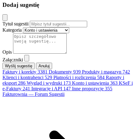
Dodaj sugestię
Tytuł sugestii
Kategoria
Opis
Załączniki
Anuluj
Faktury i korekty
3381
Dokumenty
939
Produkty i magazyn
742
Klienci i kontrahenci
529
Płatności i rozliczenia
584
Raporty i
eksport
286
Wygląd i wydruki
173
Konto i ustawienia
363
KSeF i
e-Faktury
241
Integracje i API
147
Inne propozycje
355
Fakturownia — Forum Sugestii