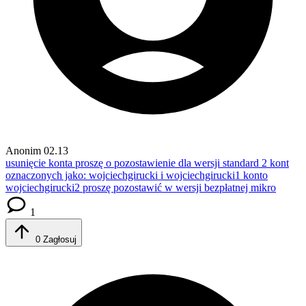
Anonim
02.13
usunięcie konta
proszę o pozostawienie dla wersji standard 2 kont
oznaczonych jako: wojciechgirucki i wojciechgirucki1 konto
wojciechgirucki2 proszę pozostawić w wersji bezpłatnej mikro
1
0
Zagłosuj