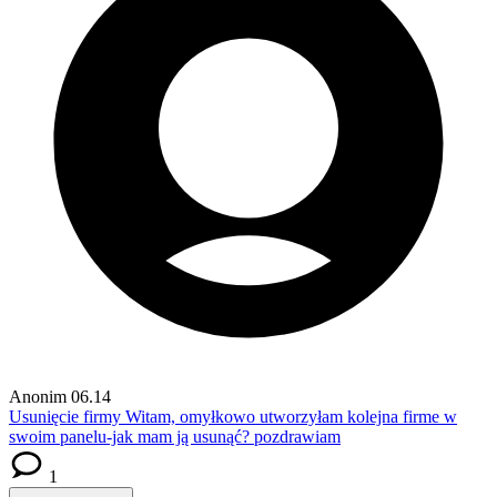
Anonim
06.14
Usunięcie firmy
Witam, omyłkowo utworzyłam kolejna firme w
swoim panelu-jak mam ją usunąć? pozdrawiam
1