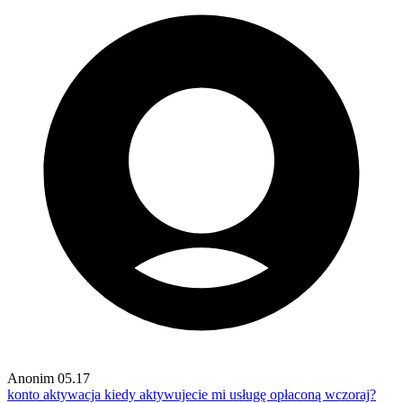
Anonim
05.17
konto aktywacja
kiedy aktywujecie mi usługę opłaconą wczoraj?