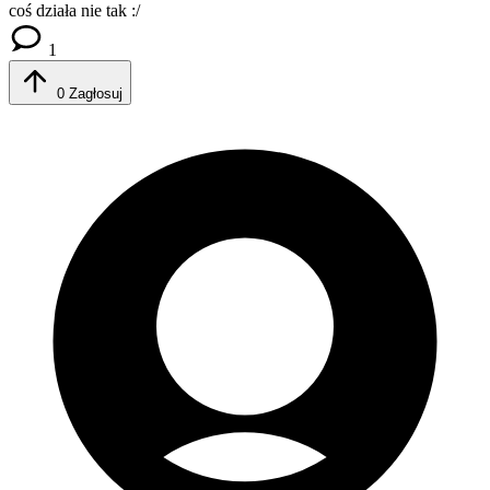
coś działa nie tak :/
1
0
Zagłosuj