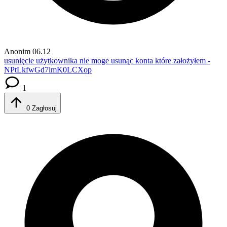
Anonim
06.12
usunięcie użytkownika
nie moge usunąc konta które założyłem -
NPtLkfwGd7imK0LCXop
1
0
Zagłosuj