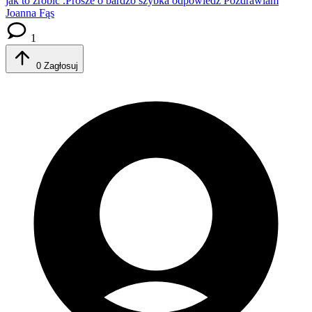
jak to zrobic .Prosze o bardzo szybka odpowiedz Pozdrawiam
Joanna Fąs
1
0
Zagłosuj