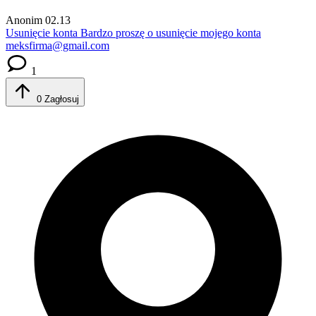
Anonim
02.13
Usunięcie konta
Bardzo proszę o usunięcie mojego konta
meksfirma@gmail.com
1
0
Zagłosuj