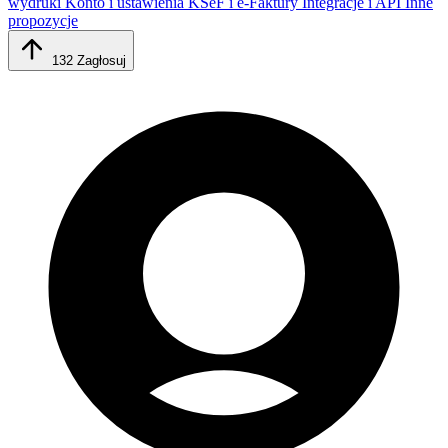
wydruki
Konto i ustawienia
KSeF i e-Faktury
Integracje i API
Inne
propozycje
132
Zagłosuj