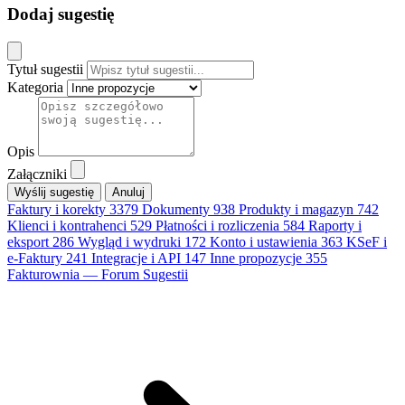
Dodaj sugestię
Tytuł sugestii
Kategoria
Opis
Załączniki
Anuluj
Faktury i korekty
3379
Dokumenty
938
Produkty i magazyn
742
Klienci i kontrahenci
529
Płatności i rozliczenia
584
Raporty i
eksport
286
Wygląd i wydruki
172
Konto i ustawienia
363
KSeF i
e-Faktury
241
Integracje i API
147
Inne propozycje
355
Fakturownia — Forum Sugestii