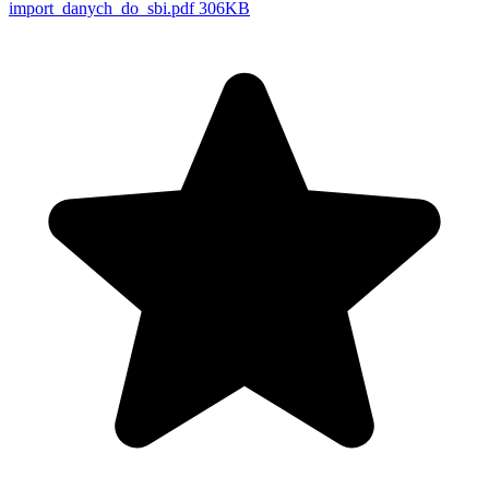
import_danych_do_sbi.pdf
306KB