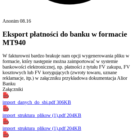
Anonim
08.16
Eksport płatności do banku w formacie
MT940
W fakturowni bardzo brakuje nam opcji wygenerowania pliku w
formacie, który następnie można zaimportować w systemie
bankowości elektronicznej, np. płatności z tytułu FV zakupu, FV
kosztowych lub FV korygujących (zwroty towaru, uznane
reklamacje, itp.) w załączniku przykładowa dokumentacja Alior
Banku
Załączniki
PDF
import_danych_do_sbi.pdf
306KB
PDF
import_struktura_plikow (1).pdf
204KB
PDF
import_struktura_plikow (1).pdf
204KB
PDF