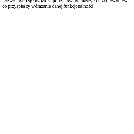
pozwoli nam sprawdzić zapotrzebowanie naszych Użytkowników,
co przyspieszy wdrażanie danej funkcjonalności.