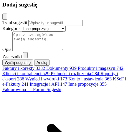
Dodaj sugestię
Tytuł sugestii
Kategoria
Opis
Załączniki
Anuluj
Faktury i korekty
3382
Dokumenty
939
Produkty i magazyn
742
Klienci i kontrahenci
529
Płatności i rozliczenia
584
Raporty i
eksport
286
Wygląd i wydruki
173
Konto i ustawienia
363
KSeF i
e-Faktury
241
Integracje i API
147
Inne propozycje
355
Fakturownia — Forum Sugestii