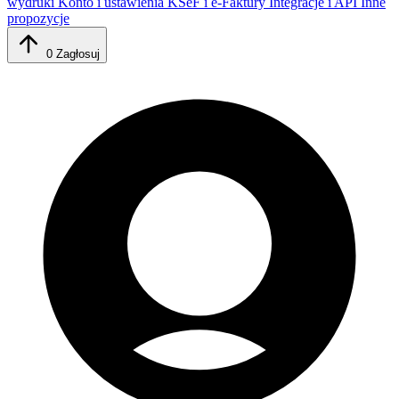
wydruki
Konto i ustawienia
KSeF i e-Faktury
Integracje i API
Inne
propozycje
0
Zagłosuj