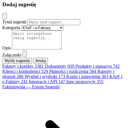
Dodaj sugestię
Tytuł sugestii
Kategoria
Opis
Załączniki
Anuluj
Faktury i korekty
3381
Dokumenty
939
Produkty i magazyn
742
Klienci i kontrahenci
529
Płatności i rozliczenia
584
Raporty i
eksport
286
Wygląd i wydruki
173
Konto i ustawienia
363
KSeF i
e-Faktury
241
Integracje i API
147
Inne propozycje
355
Fakturownia — Forum Sugestii