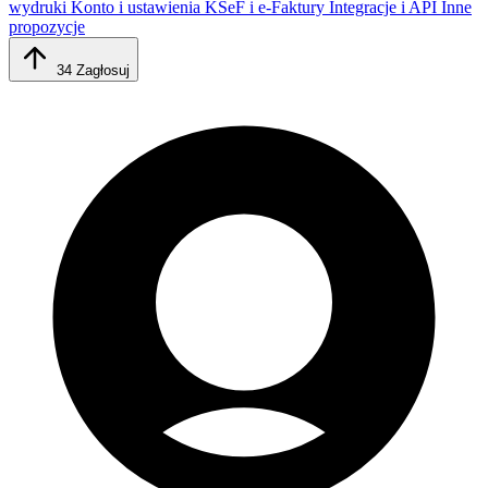
wydruki
Konto i ustawienia
KSeF i e-Faktury
Integracje i API
Inne
propozycje
34
Zagłosuj