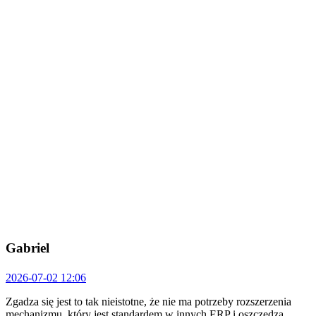
Gabriel
2026-07-02 12:06
Zgadza się jest to tak nieistotne, że nie ma potrzeby rozszerzenia
mechanizmu, który jest standardem w innych ERP i oszczędza