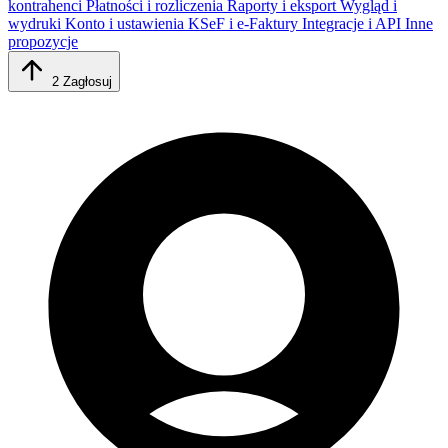
kontrahenci
Płatności i rozliczenia
Raporty i eksport
Wygląd i
wydruki
Konto i ustawienia
KSeF i e-Faktury
Integracje i API
Inne
propozycje
2
Zagłosuj