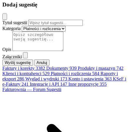
Dodaj sugestię
Tytuł sugestii
Kategoria
Opis
Załączniki
Anuluj
Faktury i korekty
3382
Dokumenty
939
Produkty i magazyn
742
Klienci i kontrahenci
529
Płatności i rozliczenia
584
Raporty i
eksport
286
Wygląd i wydruki
173
Konto i ustawienia
363
KSeF i
e-Faktury
241
Integracje i API
147
Inne propozycje
355
Fakturownia — Forum Sugestii