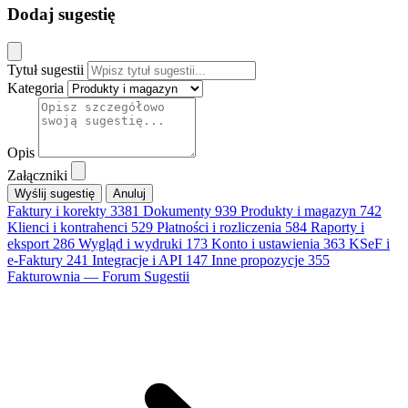
Dodaj sugestię
Tytuł sugestii
Kategoria
Opis
Załączniki
Anuluj
Faktury i korekty
3381
Dokumenty
939
Produkty i magazyn
742
Klienci i kontrahenci
529
Płatności i rozliczenia
584
Raporty i
eksport
286
Wygląd i wydruki
173
Konto i ustawienia
363
KSeF i
e-Faktury
241
Integracje i API
147
Inne propozycje
355
Fakturownia — Forum Sugestii