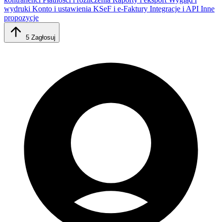
wydruki
Konto i ustawienia
KSeF i e-Faktury
Integracje i API
Inne
propozycje
5
Zagłosuj