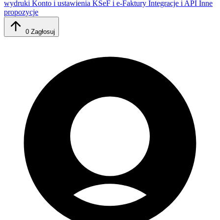
wydruki
Konto i ustawienia
KSeF i e-Faktury
Integracje i API
Inne
propozycje
0
Zagłosuj