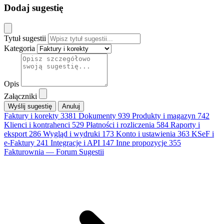
Dodaj sugestię
Tytuł sugestii
Kategoria
Opis
Załączniki
Anuluj
Faktury i korekty
3381
Dokumenty
939
Produkty i magazyn
742
Klienci i kontrahenci
529
Płatności i rozliczenia
584
Raporty i
eksport
286
Wygląd i wydruki
173
Konto i ustawienia
363
KSeF i
e-Faktury
241
Integracje i API
147
Inne propozycje
355
Fakturownia — Forum Sugestii