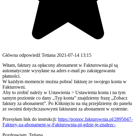
Główna odpowiedź
Tetiana
2021-07-14 13:15
Witam, faktury za opłacony abonament w Fakturownia.pl są
automatycznie wysyłane na adres e-mail po zaksięgowaniu
płatności.
W każdym momencie można pobrać fakturę ze swojego konta w
Fakturowni.
Aby to zrobić należy w Ustawienia > Ustawienia konta i na tym
samym poziomie co dany „Typ konta” znajdziemy frazę „Zobacz
faktury za abonament”. Po Kliknięciu na nią przejdziemy do panelu
ze swoimi dotychczasowymi fakturami za abonament w systemie.
Przesyłam link do instrukcji:
https://pomoc.fakturownia.pl/2895047-
Faktury-za-abonament-w-Fakturownia-pl-gdzie-je-znalezc-
Pozdrawiam, Tetiana