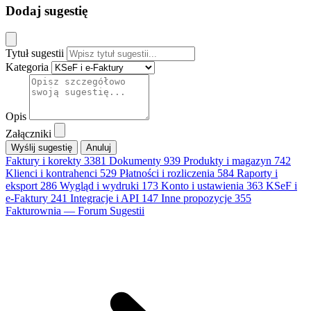
Dodaj sugestię
Tytuł sugestii
Kategoria
Opis
Załączniki
Anuluj
Faktury i korekty
3381
Dokumenty
939
Produkty i magazyn
742
Klienci i kontrahenci
529
Płatności i rozliczenia
584
Raporty i
eksport
286
Wygląd i wydruki
173
Konto i ustawienia
363
KSeF i
e-Faktury
241
Integracje i API
147
Inne propozycje
355
Fakturownia — Forum Sugestii