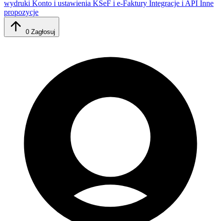
wydruki
Konto i ustawienia
KSeF i e-Faktury
Integracje i API
Inne
propozycje
0
Zagłosuj