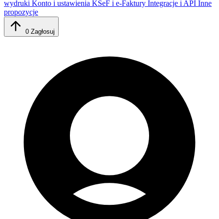
wydruki
Konto i ustawienia
KSeF i e-Faktury
Integracje i API
Inne
propozycje
0
Zagłosuj