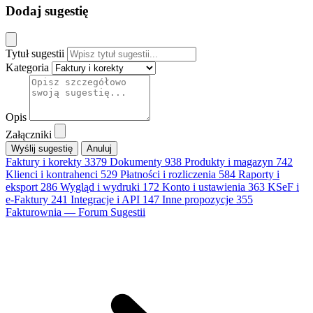
Dodaj sugestię
Tytuł sugestii
Kategoria
Opis
Załączniki
Anuluj
Faktury i korekty
3379
Dokumenty
938
Produkty i magazyn
742
Klienci i kontrahenci
529
Płatności i rozliczenia
584
Raporty i
eksport
286
Wygląd i wydruki
172
Konto i ustawienia
363
KSeF i
e-Faktury
241
Integracje i API
147
Inne propozycje
355
Fakturownia — Forum Sugestii