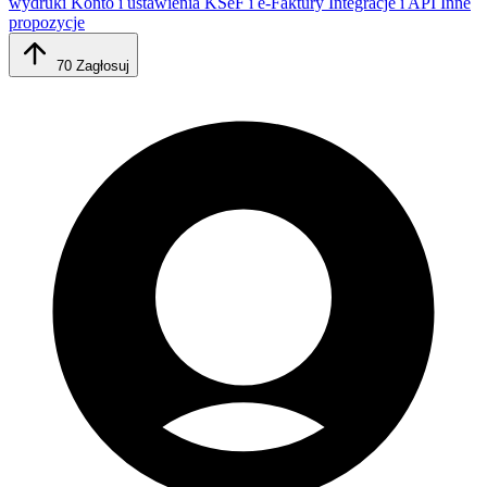
wydruki
Konto i ustawienia
KSeF i e-Faktury
Integracje i API
Inne
propozycje
70
Zagłosuj