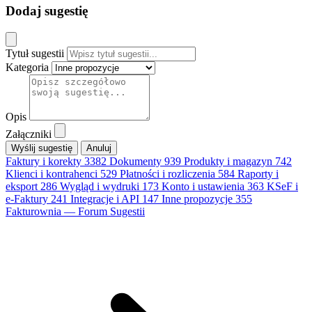
Dodaj sugestię
Tytuł sugestii
Kategoria
Opis
Załączniki
Anuluj
Faktury i korekty
3382
Dokumenty
939
Produkty i magazyn
742
Klienci i kontrahenci
529
Płatności i rozliczenia
584
Raporty i
eksport
286
Wygląd i wydruki
173
Konto i ustawienia
363
KSeF i
e-Faktury
241
Integracje i API
147
Inne propozycje
355
Fakturownia — Forum Sugestii