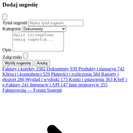
Dodaj sugestię
Tytuł sugestii
Kategoria
Opis
Załączniki
Anuluj
Faktury i korekty
3382
Dokumenty
939
Produkty i magazyn
742
Klienci i kontrahenci
529
Płatności i rozliczenia
584
Raporty i
eksport
286
Wygląd i wydruki
173
Konto i ustawienia
363
KSeF i
e-Faktury
241
Integracje i API
147
Inne propozycje
355
Fakturownia — Forum Sugestii