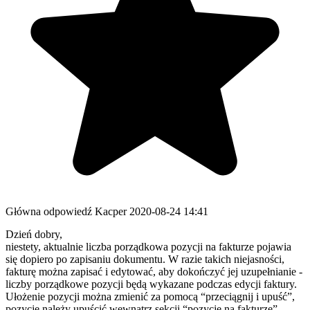
Główna odpowiedź
Kacper
2020-08-24 14:41
Dzień dobry,
niestety, aktualnie liczba porządkowa pozycji na fakturze pojawia
się dopiero po zapisaniu dokumentu. W razie takich niejasności,
fakturę można zapisać i edytować, aby dokończyć jej uzupełnianie -
liczby porządkowe pozycji będą wykazane podczas edycji faktury.
Ułożenie pozycji można zmienić za pomocą “przeciągnij i upuść”,
pozycje należy upuścić wewnątrz sekcji “pozycje na fakturze”