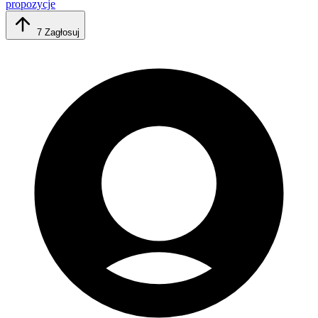
propozycje
7
Zagłosuj