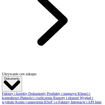
Ukrywanie cen zakupu
Dokumenty
Faktury i korekty
Dokumenty
Produkty i magazyn
Klienci i
kontrahenci
Płatności i rozliczenia
Raporty i eksport
Wygląd i
wydruki
Konto i ustawienia
KSeF i e-Faktury
Integracje i API
Inne