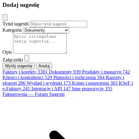
Dodaj sugestię
Tytuł sugestii
Kategoria
Opis
Załączniki
Anuluj
Faktury i korekty
3381
Dokumenty
939
Produkty i magazyn
742
Klienci i kontrahenci
529
Płatności i rozliczenia
584
Raporty i
eksport
286
Wygląd i wydruki
173
Konto i ustawienia
363
KSeF i
e-Faktury
241
Integracje i API
147
Inne propozycje
355
Fakturownia — Forum Sugestii