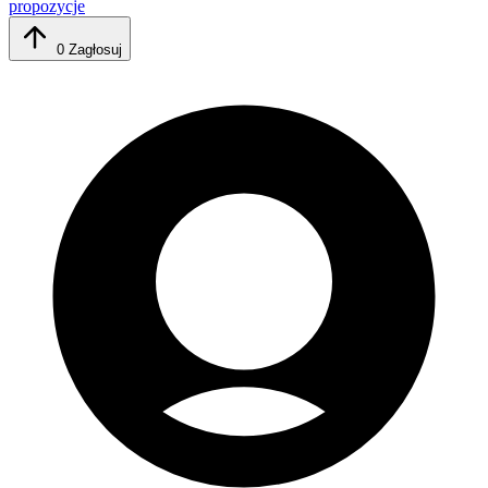
propozycje
0
Zagłosuj