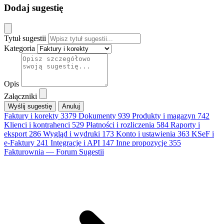
Dodaj sugestię
Tytuł sugestii
Kategoria
Opis
Załączniki
Anuluj
Faktury i korekty
3379
Dokumenty
939
Produkty i magazyn
742
Klienci i kontrahenci
529
Płatności i rozliczenia
584
Raporty i
eksport
286
Wygląd i wydruki
173
Konto i ustawienia
363
KSeF i
e-Faktury
241
Integracje i API
147
Inne propozycje
355
Fakturownia — Forum Sugestii