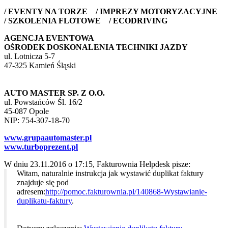
/
EVENTY NA TORZE
/
IMPREZY MOTORYZACYJNE
/
SZKOLENIA FLOTOWE
/
ECODRIVING
AGENCJA EVENTOWA
OŚRODEK DOSKONALENIA TECHNIKI JAZDY
ul. Lotnicza 5-7
47-325 Kamień Śląski
AUTO MASTER SP. Z O.O.
ul. Powstańców Śl. 16/2
45-087 Opole
NIP: 754-307-18-70
www.grupaautomaster.pl
www.turboprezent.pl
W dniu 23.11.2016 o 17:15, Fakturownia Helpdesk pisze:
Witam, naturalnie instrukcja jak wystawić duplikat faktury
znajduje się pod
adresem:
http://pomoc.fakturownia.pl/140868-Wystawianie-
duplikatu-faktury
.