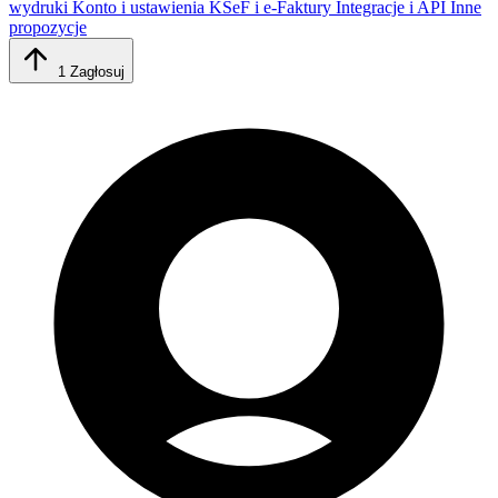
wydruki
Konto i ustawienia
KSeF i e-Faktury
Integracje i API
Inne
propozycje
1
Zagłosuj