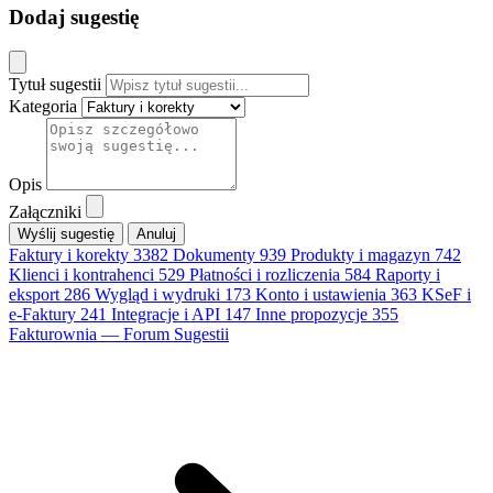
Dodaj sugestię
Tytuł sugestii
Kategoria
Opis
Załączniki
Anuluj
Faktury i korekty
3382
Dokumenty
939
Produkty i magazyn
742
Klienci i kontrahenci
529
Płatności i rozliczenia
584
Raporty i
eksport
286
Wygląd i wydruki
173
Konto i ustawienia
363
KSeF i
e-Faktury
241
Integracje i API
147
Inne propozycje
355
Fakturownia — Forum Sugestii