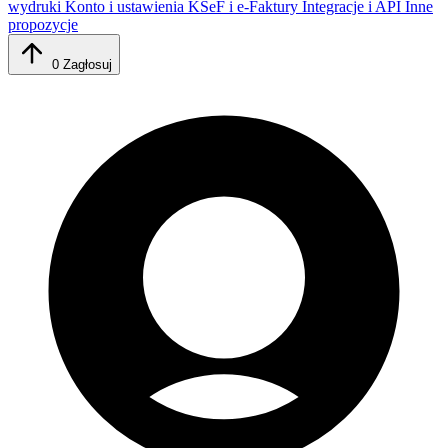
wydruki
Konto i ustawienia
KSeF i e-Faktury
Integracje i API
Inne
propozycje
0
Zagłosuj