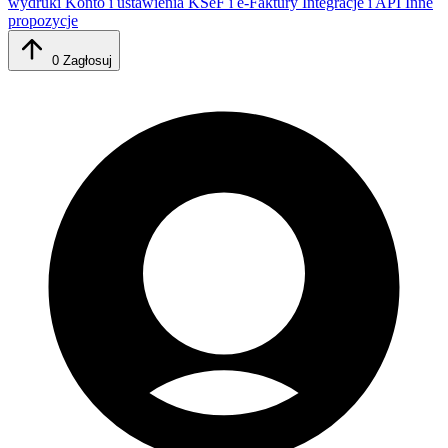
wydruki
Konto i ustawienia
KSeF i e-Faktury
Integracje i API
Inne
propozycje
0
Zagłosuj