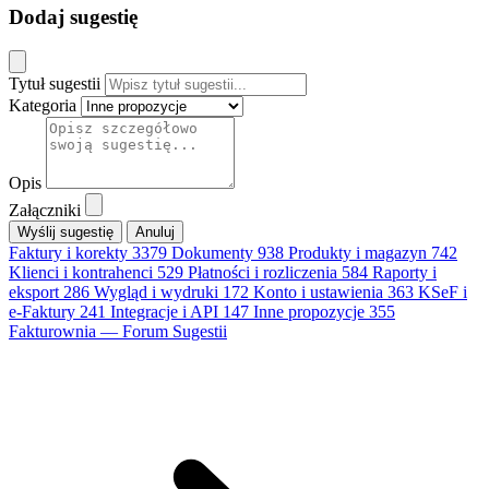
Dodaj sugestię
Tytuł sugestii
Kategoria
Opis
Załączniki
Anuluj
Faktury i korekty
3379
Dokumenty
938
Produkty i magazyn
742
Klienci i kontrahenci
529
Płatności i rozliczenia
584
Raporty i
eksport
286
Wygląd i wydruki
172
Konto i ustawienia
363
KSeF i
e-Faktury
241
Integracje i API
147
Inne propozycje
355
Fakturownia — Forum Sugestii