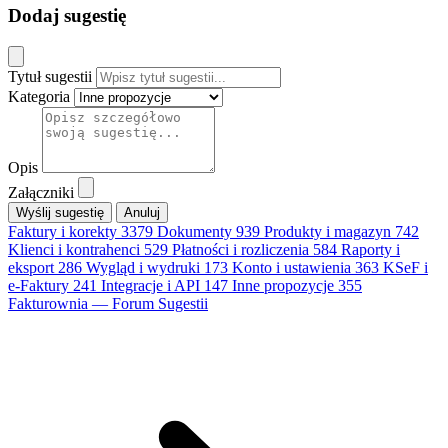
Dodaj sugestię
Tytuł sugestii
Kategoria
Opis
Załączniki
Anuluj
Faktury i korekty
3379
Dokumenty
939
Produkty i magazyn
742
Klienci i kontrahenci
529
Płatności i rozliczenia
584
Raporty i
eksport
286
Wygląd i wydruki
173
Konto i ustawienia
363
KSeF i
e-Faktury
241
Integracje i API
147
Inne propozycje
355
Fakturownia — Forum Sugestii