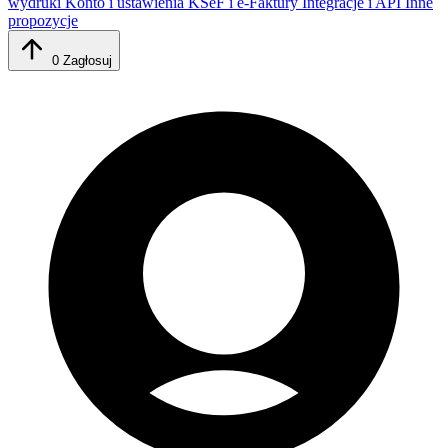
wydruki
Konto i ustawienia
KSeF i e-Faktury
Integracje i API
Inne
propozycje
0
Zagłosuj