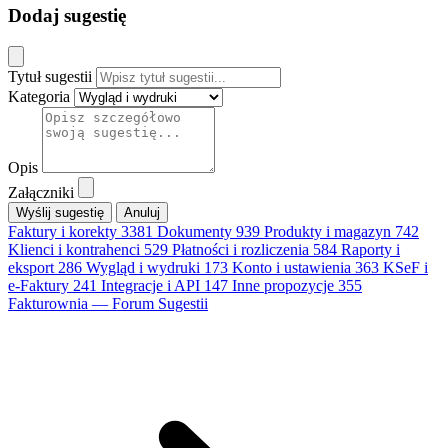
Dodaj sugestię
Tytuł sugestii
Kategoria
Opis
Załączniki
Anuluj
Faktury i korekty
3381
Dokumenty
939
Produkty i magazyn
742
Klienci i kontrahenci
529
Płatności i rozliczenia
584
Raporty i
eksport
286
Wygląd i wydruki
173
Konto i ustawienia
363
KSeF i
e-Faktury
241
Integracje i API
147
Inne propozycje
355
Fakturownia — Forum Sugestii