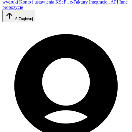
wydruki
Konto i ustawienia
KSeF i e-Faktury
Integracje i API
Inne
propozycje
6
Zagłosuj