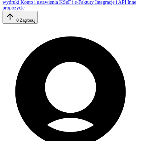
wydruki
Konto i ustawienia
KSeF i e-Faktury
Integracje i API
Inne
propozycje
0
Zagłosuj