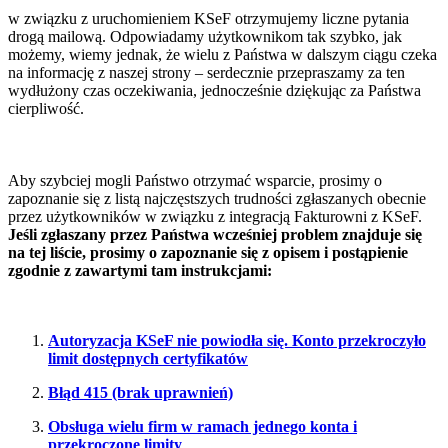
w związku z uruchomieniem KSeF otrzymujemy liczne pytania
drogą mailową. Odpowiadamy użytkownikom tak szybko, jak
możemy, wiemy jednak, że wielu z Państwa w dalszym ciągu czeka
na informację z naszej strony – serdecznie przepraszamy za ten
wydłużony czas oczekiwania, jednocześnie dziękując za Państwa
cierpliwość.
Aby szybciej mogli Państwo otrzymać wsparcie, prosimy o
zapoznanie się z listą najczęstszych trudności zgłaszanych obecnie
przez użytkowników w związku z integracją Fakturowni z KSeF.
Jeśli zgłaszany przez Państwa wcześniej problem znajduje się
na tej liście, prosimy o zapoznanie się z opisem i postąpienie
zgodnie z zawartymi tam instrukcjami:
Autoryzacja KSeF nie powiodła się. Konto przekroczyło
limit dostępnych certyfikatów
Błąd 415 (brak uprawnień)
Obsługa wielu firm w ramach jednego konta i
przekroczone limity