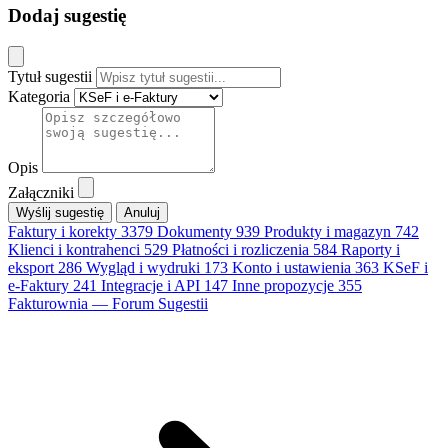
Dodaj sugestię
Tytuł sugestii
Kategoria
Opis
Załączniki
Anuluj
Faktury i korekty
3379
Dokumenty
939
Produkty i magazyn
742
Klienci i kontrahenci
529
Płatności i rozliczenia
584
Raporty i
eksport
286
Wygląd i wydruki
173
Konto i ustawienia
363
KSeF i
e-Faktury
241
Integracje i API
147
Inne propozycje
355
Fakturownia — Forum Sugestii