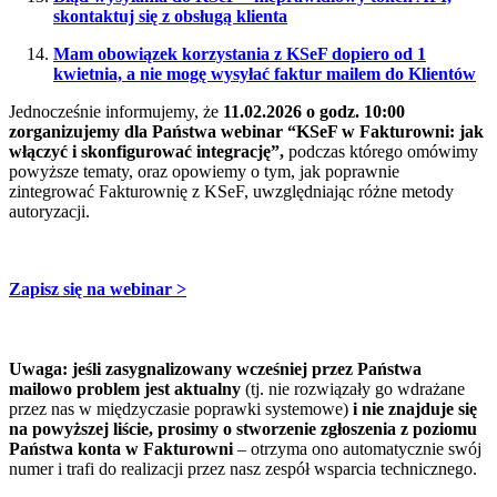
skontaktuj się z obsługą klienta
Mam obowiązek korzystania z KSeF dopiero od 1
kwietnia, a nie mogę wysyłać faktur mailem do Klientów
Jednocześnie informujemy, że
11.02.2026 o godz. 10:00
zorganizujemy dla Państwa webinar “KSeF w Fakturowni: jak
włączyć i skonfigurować integrację”,
podczas którego omówimy
powyższe tematy, oraz opowiemy o tym, jak poprawnie
zintegrować Fakturownię z KSeF, uwzględniając różne metody
autoryzacji.
Zapisz się na webinar >
Uwaga: jeśli zasygnalizowany wcześniej przez Państwa
mailowo problem jest aktualny
(tj. nie rozwiązały go wdrażane
przez nas w międzyczasie poprawki systemowe)
i nie znajduje się
na powyższej liście, prosimy o stworzenie zgłoszenia z poziomu
Państwa konta w Fakturowni
– otrzyma ono automatycznie swój
numer i trafi do realizacji przez nasz zespół wsparcia technicznego.