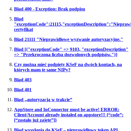
Błąd 400 - Exception: Brak podpisu
Błąd
"exceptionCode":21115,"exceptionDescription":"Niepraw
certyfikat
Błąd 21111 "Nieprawidłowe wyzwanie autoryzacyjne."
Błąd [{"exceptionCode" => 9103, "exceptionDescription"
=> "Przekroczona liczba dozwolonych podpisów."}]
Czy można mieć podpięty KSeF na dwóch kontach, na
których mam te same NIPy?
Błąd 403
Błąd 401
Błąd „autoryzacja w trakcie”
AppStore and InConnector must be active! ERROR:
Client/Account already instaled on appstore!!! {“code”:
[“zostało już zajęte”]}
Błąd wysyłania do KSeF – nieprawidłowy token API,