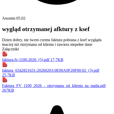
Anonim
05.02
wygląd otrzymanej afktury z ksef
Dzien dobry, nie iwem czemu faktura pobrana z ksef wygląda
inaczej niż otzrymana od klienta i zawiera niepełne dane
Załączniki
PDF
faktura-fv-1100-2026_(5).pdf
17,7KB
PDF
faktura_6342821631-20260203-0E00A0F20F00-02_(3).pdf
25,7KB
PDF
Faktura_FV_1100_2026_-_otrzymana_od_klienta_na_maila.pdf
267KB