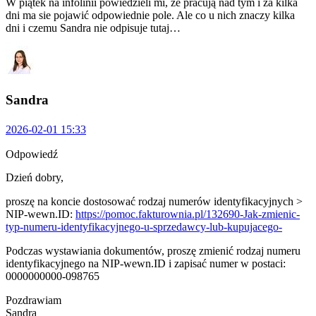
W piątek na infolinii powiedzieli mi, że pracują nad tym i za kilka
dni ma sie pojawić odpowiednie pole. Ale co u nich znaczy kilka
dni i czemu Sandra nie odpisuje tutaj…
Sandra
2026-02-01 15:33
Odpowiedź
Dzień dobry,
proszę na koncie dostosować rodzaj numerów identyfikacyjnych >
NIP-wewn.ID:
https://pomoc.fakturownia.pl/132690-Jak-zmienic-
typ-numeru-identyfikacyjnego-u-sprzedawcy-lub-kupujacego-
Podczas wystawiania dokumentów, proszę zmienić rodzaj numeru
identyfikacyjnego na NIP-wewn.ID i zapisać numer w postaci:
0000000000-098765
Pozdrawiam
Sandra