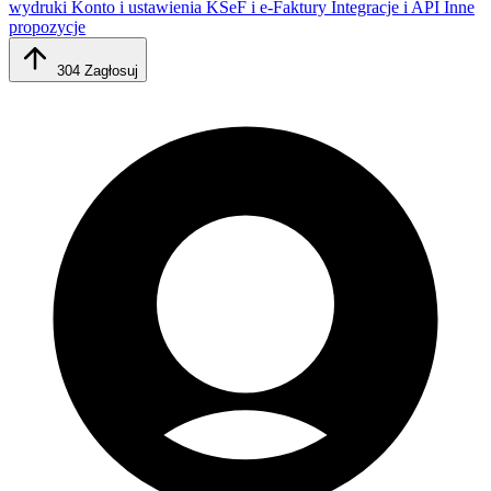
wydruki
Konto i ustawienia
KSeF i e-Faktury
Integracje i API
Inne
propozycje
304
Zagłosuj