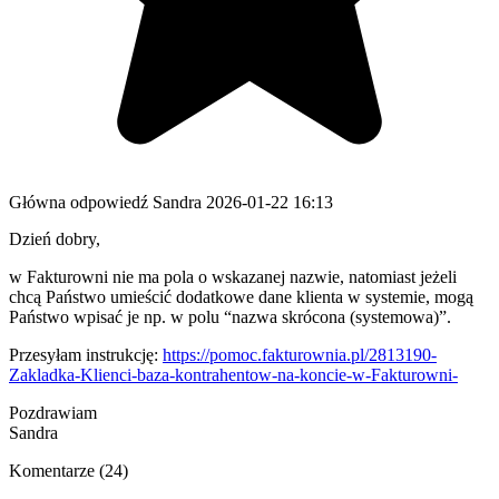
Główna odpowiedź
Sandra
2026-01-22 16:13
Dzień dobry,
w Fakturowni nie ma pola o wskazanej nazwie, natomiast jeżeli
chcą Państwo umieścić dodatkowe dane klienta w systemie, mogą
Państwo wpisać je np. w polu “nazwa skrócona (systemowa)”.
Przesyłam instrukcję:
https://pomoc.fakturownia.pl/2813190-
Zakladka-Klienci-baza-kontrahentow-na-koncie-w-Fakturowni-
Pozdrawiam
Sandra
Komentarze (24)