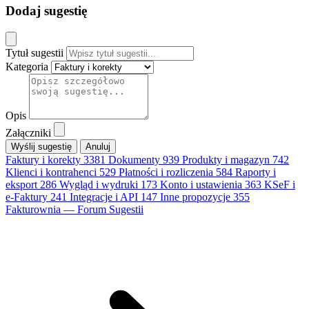
Dodaj sugestię
Tytuł sugestii
Kategoria
Opis
Załączniki
Anuluj
Faktury i korekty
3381
Dokumenty
939
Produkty i magazyn
742
Klienci i kontrahenci
529
Płatności i rozliczenia
584
Raporty i
eksport
286
Wygląd i wydruki
173
Konto i ustawienia
363
KSeF i
e-Faktury
241
Integracje i API
147
Inne propozycje
355
Fakturownia — Forum Sugestii