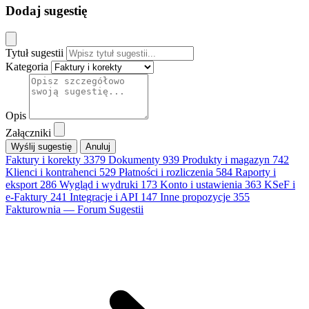
Dodaj sugestię
Tytuł sugestii
Kategoria
Opis
Załączniki
Anuluj
Faktury i korekty
3379
Dokumenty
939
Produkty i magazyn
742
Klienci i kontrahenci
529
Płatności i rozliczenia
584
Raporty i
eksport
286
Wygląd i wydruki
173
Konto i ustawienia
363
KSeF i
e-Faktury
241
Integracje i API
147
Inne propozycje
355
Fakturownia — Forum Sugestii