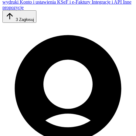
wydruki
Konto i ustawienia
KSeF i e-Faktury
Integracje i API
Inne
propozycje
3
Zagłosuj