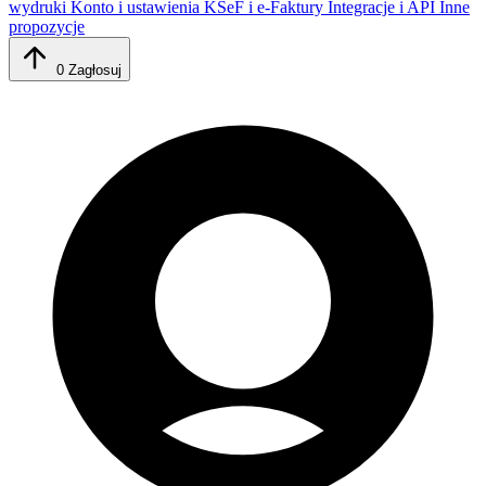
wydruki
Konto i ustawienia
KSeF i e-Faktury
Integracje i API
Inne
propozycje
0
Zagłosuj