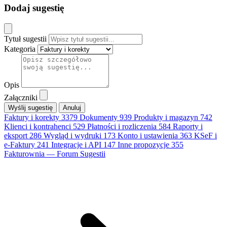
Dodaj sugestię
Tytuł sugestii
Kategoria
Opis
Załączniki
Anuluj
Faktury i korekty
3379
Dokumenty
939
Produkty i magazyn
742
Klienci i kontrahenci
529
Płatności i rozliczenia
584
Raporty i
eksport
286
Wygląd i wydruki
173
Konto i ustawienia
363
KSeF i
e-Faktury
241
Integracje i API
147
Inne propozycje
355
Fakturownia — Forum Sugestii