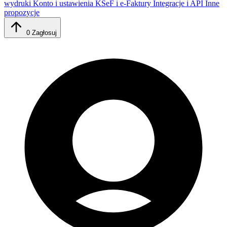
wydruki
Konto i ustawienia
KSeF i e-Faktury
Integracje i API
Inne
propozycje
0
Zagłosuj