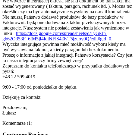
We wtyczce integrującej określa się jaki dokument po transakcji ma
zostać wygenerowany ( faktura, paragon, rachunek itd. ). Można też
określić czy ma być automatycznie wysyłany na e-mail kontrahenta.
Nie muszą Państwo dodawać produktów do bazy produktów w
Fakturowni- będą one dodawana z faktur przekazywanych przez
integracje. Nasz system nie posiada zestawienia jak wymienione w
linku -
https://docs.google.com/spreadsheets/d/1yGkJn-
gb62O353F_6fM5jI4IdtNFiS4i0vT5jzuoy0Q/edit#gid=0
.
Wtyczka integrująca powinna mieć możliwość wyboru kiedy ma
być wystawiana faktura, a kiedy paragon lub bez dokumentu.
Proszę o informacje z jakiej integracji Państwo korzystacie? Czy jest
to nasza integracja czy firmy zewnętrznej?
Zapraszam do kontaktu telefonicznego w przypadku dodatkowych
pytań:
+48 22 599 4019
9:00 - 17:00 od poniedziałku do piątku.
Dziękuję za kontakt.
Pozdrawiam,
Łukasz
Komentarze (1)
Customer Reviews