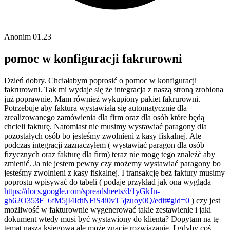
Anonim
01.23
pomoc w konfiguracji fakrurowni
Dzień dobry. Chciałabym poprosić o pomoc w konfiguracji
fakrurowni. Tak mi wydaje się że integracja z naszą stroną zrobiona
już poprawnie. Mam również wykupiony pakiet fakrurowni.
Potrzebuje aby faktura wystawiała się automatycznie dla
zrealizowanego zamówienia dla firm oraz dla osób które będą
chcieli fakturę. Natomiast nie musimy wystawiać paragony dla
pozostałych osób bo jesteśmy zwolnieni z kasy fiskalnej. Ale
podczas integracji zaznaczyłem ( wystawiać paragon dla osób
fizycznych oraz fakturę dla firm) teraz nie mogę tego znaleźć aby
zmienić. Ja nie jestem pewny czy możemy wystawiać paragony bo
jesteśmy zwolnieni z kasy fiskalnej. I transakcję bez faktury musimy
poprostu wpisywać do tabeli ( podaje przykład jak ona wygląda
https://docs.google.com/spreadsheets/d/1yGkJn-
gb62O353F_6fM5jI4IdtNFiS4i0vT5jzuoy0Q/edit#gid=0
) czy jest
możliwość w fakturownie wygenerować takie zestawienie i jaki
dokument wtedy musi być wystawiony do klienta? Dopytam na tę
temat naszą księgową ale może znacie rozwiązanie. I gdyby coś...