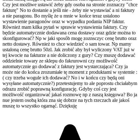
Czy jest możliwe ustawić żeby gdy osoba na stronie zoznaczy "chce
fakturę" No to dostanie a jeśli nie - żeby nie wystawiać a ni faktury
a nie paragonu. Bo myślę że u mnie w końce teraz ustalono
wystawienie paragonów oraz w wypadku podania NIP faktur.
Również mam kilka pytań w sprawie wystawienia faktury. Czy
będzie automatycznie dodawana cena dostawy oraz gdzie można to
skonfigurować? Np w jaki sposób mogę zoznsczyc cenę brutto oraz
netto dostawy. Również to chce wiedzieć o sam towar. Np mamy
ustaloną cenę brutto 50zl. Jak zrobić aby był wyliczony VAT już w
tej kwocie na fakturze a nie doliczony z gury? Czy muszę dodawać
oddzielnie towary ze sklepu do fakrurowni czy możliwość
automatycznie go dodawać z faktury jest wystarczająca? Czy ja
może nie do końca zrozumiałe tę moment z produktami w systemie :
( czy trzeba wogule ich dodawać? No i w końcu czy będą oni
wysyłane automatycznie?) przetestujemy to ale poprostu chciałabym
odrazu zrobić poprawną konfigurację. Gdyby coś czy jest
możliwość organizować jakaś rozmowę np z naszą księgowa? Bo ja
nue jestem osobą która zna się dobrze na tych rzeczach ale jakoś
muszę to wszystko ogarnąć. Dziękuję