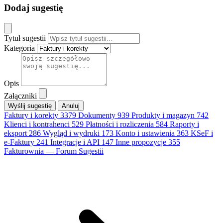
Dodaj sugestię
Tytuł sugestii
Kategoria
Opis
Załączniki
Anuluj
Faktury i korekty
3379
Dokumenty
939
Produkty i magazyn
742
Klienci i kontrahenci
529
Płatności i rozliczenia
584
Raporty i
eksport
286
Wygląd i wydruki
173
Konto i ustawienia
363
KSeF i
e-Faktury
241
Integracje i API
147
Inne propozycje
355
Fakturownia — Forum Sugestii