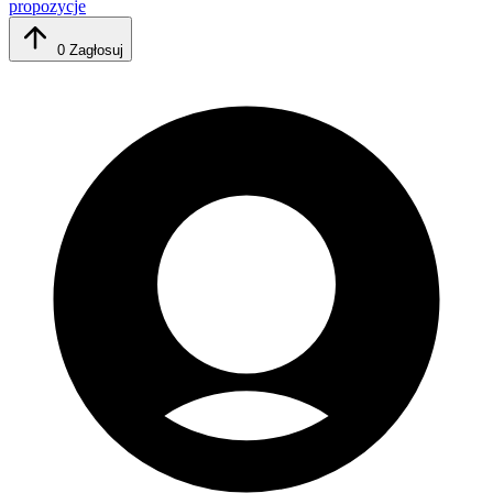
propozycje
0
Zagłosuj