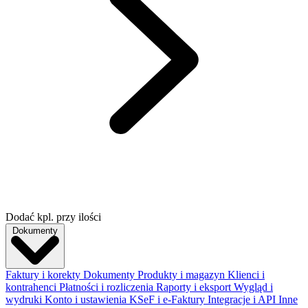
Dodać kpl. przy ilości
Dokumenty
Faktury i korekty
Dokumenty
Produkty i magazyn
Klienci i
kontrahenci
Płatności i rozliczenia
Raporty i eksport
Wygląd i
wydruki
Konto i ustawienia
KSeF i e-Faktury
Integracje i API
Inne