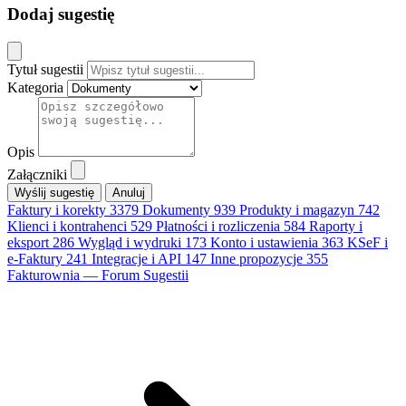
Dodaj sugestię
Tytuł sugestii
Kategoria
Opis
Załączniki
Anuluj
Faktury i korekty
3379
Dokumenty
939
Produkty i magazyn
742
Klienci i kontrahenci
529
Płatności i rozliczenia
584
Raporty i
eksport
286
Wygląd i wydruki
173
Konto i ustawienia
363
KSeF i
e-Faktury
241
Integracje i API
147
Inne propozycje
355
Fakturownia — Forum Sugestii