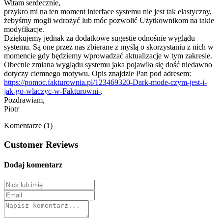
Witam serdecznie,
przykro mi na ten moment interface systemu nie jest tak elastyczny,
żebyśmy mogli wdrożyć lub móc pozwolić Użytkownikom na takie
modyfikacje.
Dziękujemy jednak za dodatkowe sugestie odnośnie wyglądu
systemu. Są one przez nas zbierane z myślą o skorzystaniu z nich w
momencie gdy będziemy wprowadzać aktualizacje w tym zakresie.
Obecnie zmiana wyglądu systemu jaka pojawiła się dość niedawno
dotyczy ciemnego motywu. Opis znajdzie Pan pod adresem:
https://pomoc.fakturownia.pl/123469320-Dark-mode-czym-jest-i-
jak-go-wlaczyc-w-Fakturowni-
.
Pozdrawiam,
Piotr
Komentarze (1)
Customer Reviews
Dodaj komentarz