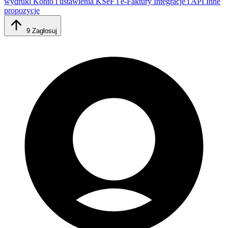
wydruki
Konto i ustawienia
KSeF i e-Faktury
Integracje i API
Inne
propozycje
9
Zagłosuj