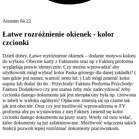
Anonim
04.22
Łatwe rozróżnienie okienek - kolor
czcionki
Dzień dobry, Łatwe rozróżnienie okienek – dodanie motywu koloru
do wyboru. Obecnie karty z Fakturami oraz np z Fakturą proforma
wyglądają prawie identycznie. Czy można wprowadzić aby
użytkownik mógł wybrać kolor Paska górnego dla danej zakładki? (
tam gdzie jest numer, wartość netto itd. ) Lub mógł zmienić kolor
napisu lub dodać tło do : Przychody/ Faktura Proforma Przychody/
Faktura Dodatkowo czy jest szansa żeby móc zadecydować żeby
czcionka danego dokumentu jak jest nieopłacony była np. czerwona
w tabeli w widoku ogólnym? Opłacone zmienią się na czarne tak
jak jest obecnie. Oraz czy jest możliwość wprowadzenia w FV
proforma aby po wystawieniu z niej Faktury zmienił się kolor
czcionki danego dokumentu na jasny szary. Wtedy od razu widać,
które dokumenty są już zafakturowane. Możliwość włączenia takich
funkcji pozwoli lepiej rozróżniać dokumenty pracownikom.