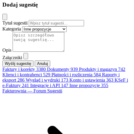
Dodaj sugestię
Tytuł sugestii
Kategoria
Opis
Załączniki
Anuluj
Faktury i korekty
3380
Dokumenty
939
Produkty i magazyn
742
Klienci i kontrahenci
529
Płatności i rozliczenia
584
Raporty i
eksport
286
Wygląd i wydruki
173
Konto i ustawienia
363
KSeF i
e-Faktury
241
Integracje i API
147
Inne propozycje
355
Fakturownia — Forum Sugestii