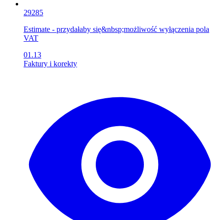
29285
Estimate - przydałaby się&nbsp;możliwość wyłączenia pola
VAT
01.13
Faktury i korekty