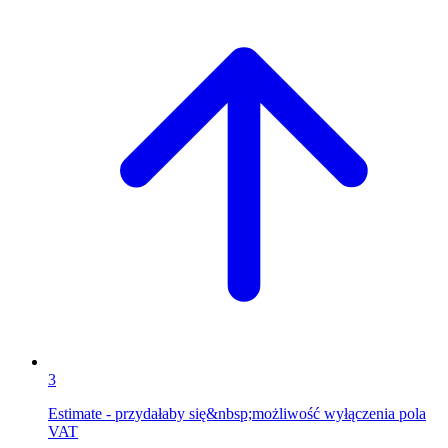
3
Estimate - przydałaby się&nbsp;możliwość wyłączenia pola
VAT