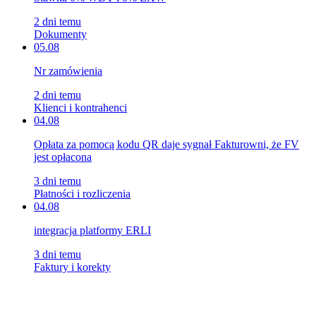
2 dni temu
Dokumenty
05.08
Nr zamówienia
2 dni temu
Klienci i kontrahenci
04.08
Opłata za pomocą kodu QR daje sygnał Fakturowni, że FV
jest opłacona
3 dni temu
Płatności i rozliczenia
04.08
integracja platformy ERLI
3 dni temu
Faktury i korekty