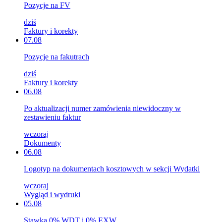
Pozycje na FV
dziś
Faktury i korekty
07.08
Pozycje na fakutrach
dziś
Faktury i korekty
06.08
Po aktualizacji numer zamówienia niewidoczny w
zestawieniu faktur
wczoraj
Dokumenty
06.08
Logotyp na dokumentach kosztowych w sekcji Wydatki
wczoraj
Wygląd i wydruki
05.08
Stawka 0% WDT i 0% EXW