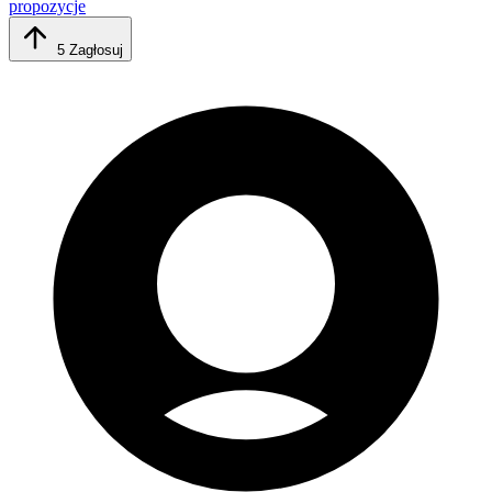
propozycje
5
Zagłosuj