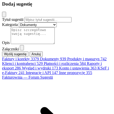
Dodaj sugestię
Tytuł sugestii
Kategoria
Opis
Załączniki
Anuluj
Faktury i korekty
3379
Dokumenty
939
Produkty i magazyn
742
Klienci i kontrahenci
529
Płatności i rozliczenia
584
Raporty i
eksport
286
Wygląd i wydruki
173
Konto i ustawienia
363
KSeF i
e-Faktury
241
Integracje i API
147
Inne propozycje
355
Fakturownia — Forum Sugestii