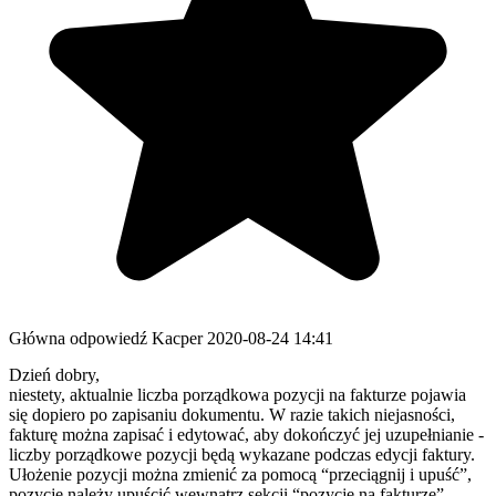
Główna odpowiedź
Kacper
2020-08-24 14:41
Dzień dobry,
niestety, aktualnie liczba porządkowa pozycji na fakturze pojawia
się dopiero po zapisaniu dokumentu. W razie takich niejasności,
fakturę można zapisać i edytować, aby dokończyć jej uzupełnianie -
liczby porządkowe pozycji będą wykazane podczas edycji faktury.
Ułożenie pozycji można zmienić za pomocą “przeciągnij i upuść”,
pozycje należy upuścić wewnątrz sekcji “pozycje na fakturze”