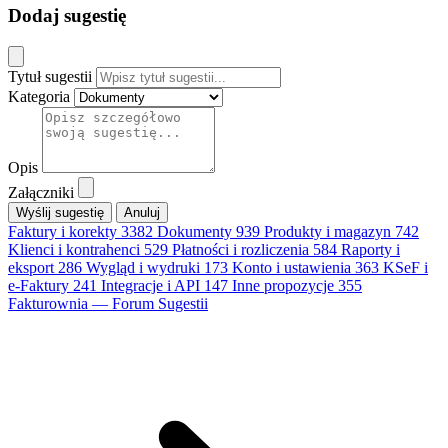
Dodaj sugestię
Tytuł sugestii
Kategoria
Opis
Załączniki
Anuluj
Faktury i korekty
3382
Dokumenty
939
Produkty i magazyn
742
Klienci i kontrahenci
529
Płatności i rozliczenia
584
Raporty i
eksport
286
Wygląd i wydruki
173
Konto i ustawienia
363
KSeF i
e-Faktury
241
Integracje i API
147
Inne propozycje
355
Fakturownia — Forum Sugestii