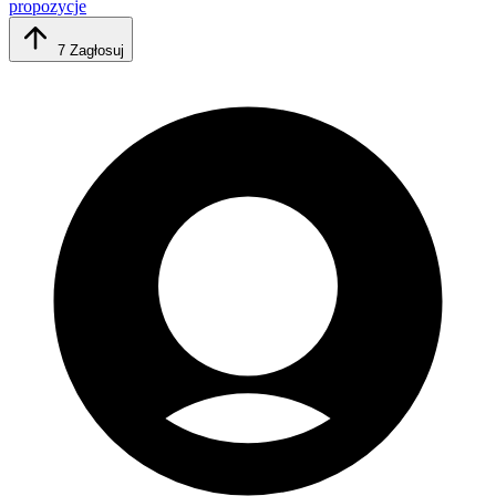
propozycje
7
Zagłosuj