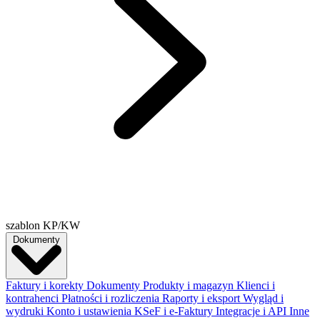
szablon KP/KW
Dokumenty
Faktury i korekty
Dokumenty
Produkty i magazyn
Klienci i
kontrahenci
Płatności i rozliczenia
Raporty i eksport
Wygląd i
wydruki
Konto i ustawienia
KSeF i e-Faktury
Integracje i API
Inne