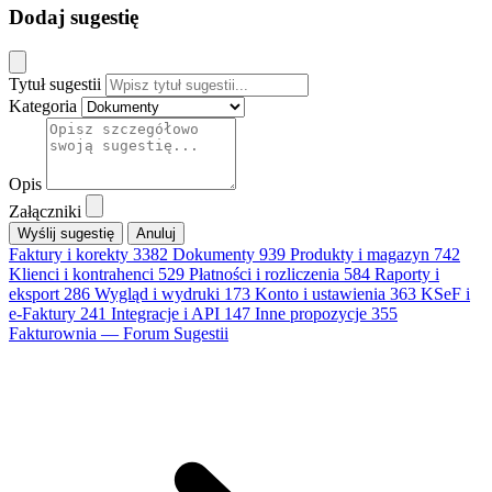
Dodaj sugestię
Tytuł sugestii
Kategoria
Opis
Załączniki
Anuluj
Faktury i korekty
3382
Dokumenty
939
Produkty i magazyn
742
Klienci i kontrahenci
529
Płatności i rozliczenia
584
Raporty i
eksport
286
Wygląd i wydruki
173
Konto i ustawienia
363
KSeF i
e-Faktury
241
Integracje i API
147
Inne propozycje
355
Fakturownia — Forum Sugestii