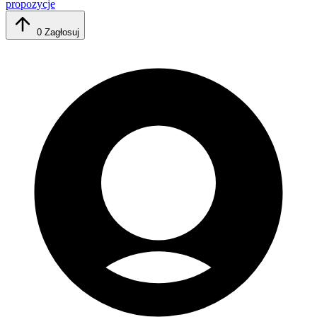
propozycje
0
Zagłosuj