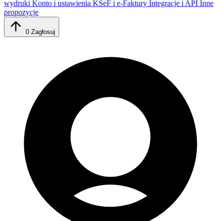
wydruki
Konto i ustawienia
KSeF i e-Faktury
Integracje i API
Inne
propozycje
0
Zagłosuj