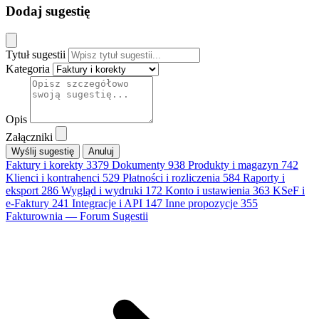
Dodaj sugestię
Tytuł sugestii
Kategoria
Opis
Załączniki
Anuluj
Faktury i korekty
3379
Dokumenty
938
Produkty i magazyn
742
Klienci i kontrahenci
529
Płatności i rozliczenia
584
Raporty i
eksport
286
Wygląd i wydruki
172
Konto i ustawienia
363
KSeF i
e-Faktury
241
Integracje i API
147
Inne propozycje
355
Fakturownia — Forum Sugestii