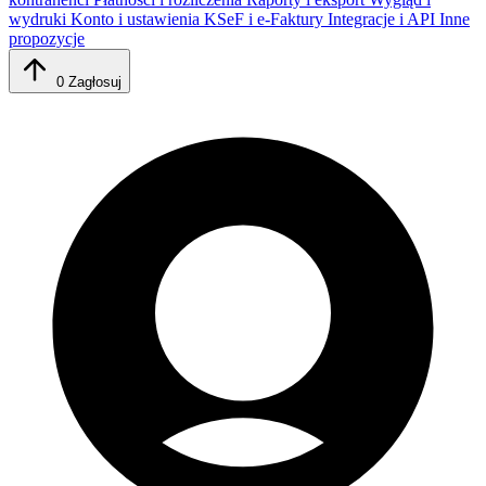
wydruki
Konto i ustawienia
KSeF i e-Faktury
Integracje i API
Inne
propozycje
0
Zagłosuj