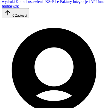
wydruki
Konto i ustawienia
KSeF i e-Faktury
Integracje i API
Inne
propozycje
0
Zagłosuj