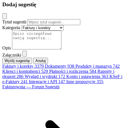
Dodaj sugestię
Tytuł sugestii
Kategoria
Opis
Załączniki
Anuluj
Faktury i korekty
3379
Dokumenty
938
Produkty i magazyn
742
Klienci i kontrahenci
529
Płatności i rozliczenia
584
Raporty i
eksport
286
Wygląd i wydruki
172
Konto i ustawienia
363
KSeF i
e-Faktury
241
Integracje i API
147
Inne propozycje
355
Fakturownia — Forum Sugestii